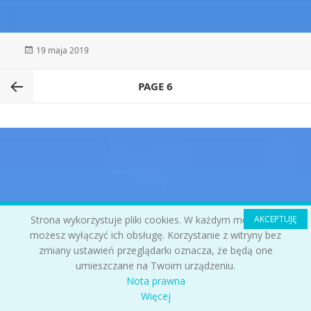
Opublikowano
19 maja 2019
Nawigacja
PAGE
6
wpisów
Previous
page
Strona wykorzystuje pliki cookies. W każdym momencie
AKCEPTUJĘ
możesz wyłączyć ich obsługę. Korzystanie z witryny bez
zmiany ustawień przeglądarki oznacza, że będą one
umieszczane na Twoim urządzeniu.
Nota prawna
Więcej