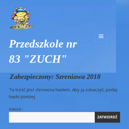
Przedszkole nr
MENU
I
83 "ZUCH"
WIDGETY
Blog
Zabezpieczony: Szreniawa 2018
Ta treść jest chroniona hasłem. Aby ją zobaczyć, podaj
hasło poniżej:
HASŁO: