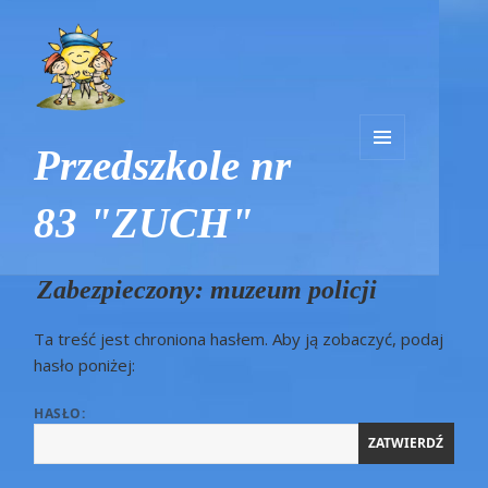
Przedszkole nr
MENU
I
83 "ZUCH"
WIDGETY
Zabezpieczony: muzeum policji
Ta treść jest chroniona hasłem. Aby ją zobaczyć, podaj
hasło poniżej:
HASŁO: