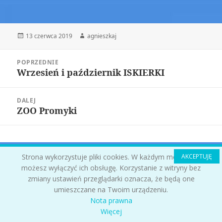
Opublikowano
13 czerwca 2019
Autor
agnieszkaj
Nawigacja
POPRZEDNIE
wpisu
Wrzesień i październik ISKIERKI
Poprzedni
wpis:
DALEJ
ZOO Promyki
Następny
wpis:
Strona wykorzystuje pliki cookies. W każdym momencie
AKCEPTUJĘ
możesz wyłączyć ich obsługę. Korzystanie z witryny bez
zmiany ustawień przeglądarki oznacza, że będą one
umieszczane na Twoim urządzeniu.
Nota prawna
Więcej