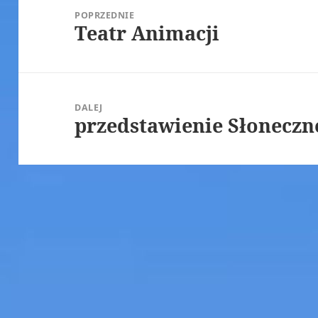
wpisu
POPRZEDNIE
Teatr Animacji
Poprzedni
wpis:
DALEJ
przedstawienie Słoneczn
Następny
wpis: