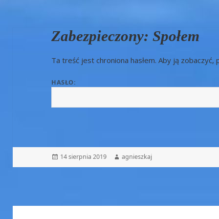
Zabezpieczony: Społem
Ta treść jest chroniona hasłem. Aby ją zobaczyć, 
HASŁO:
Opublikowano
14 sierpnia 2019
Autor
agnieszkaj
Nawigacja