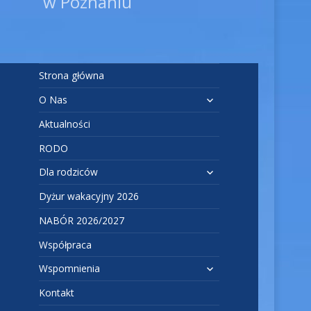
w Poznaniu
Strona główna
rozwiń
O Nas
menu
Aktualności
potomne
RODO
rozwiń
Dla rodziców
menu
Dyżur wakacyjny 2026
potomne
NABÓR 2026/2027
Współpraca
rozwiń
Wspomnienia
menu
Kontakt
potomne