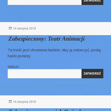
Opublikowano
14 sierpnia 2019
Zabezpieczony: Teatr Animacji
Ta treść jest chroniona hasłem. Aby ją zobaczyć, podaj
hasło poniżej:
HASŁO:
Opublikowano
14 sierpnia 2019