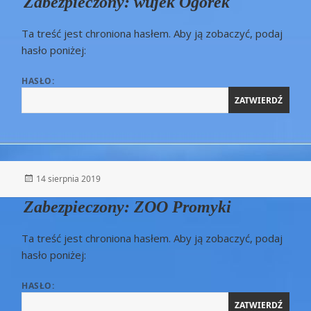
Zabezpieczony: wujek Ogórek
Ta treść jest chroniona hasłem. Aby ją zobaczyć, podaj
hasło poniżej:
HASŁO:
Opublikowano
14 sierpnia 2019
Zabezpieczony: ZOO Promyki
Ta treść jest chroniona hasłem. Aby ją zobaczyć, podaj
hasło poniżej:
HASŁO: